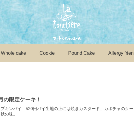
Whole cake
Cookie
Pound Cake
Allergy frien
0月の限定ケーキ！
ンプキンパイ 520円パイ生地の上には焼きカスタード、カボチャのク
な秋の味。