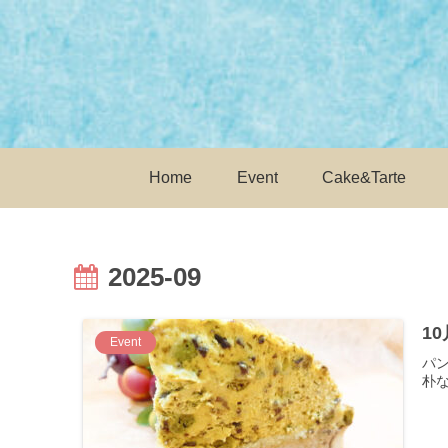
Home
Event
Cake&Tarte
2025-09
1
Event
パ
朴